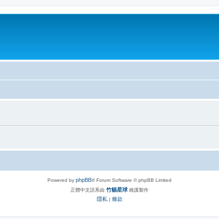
phpBB
Powered by
® Forum Software © phpBB Limited
竹貓星球
正體中文語系由
維護製作
隱私
條款
|