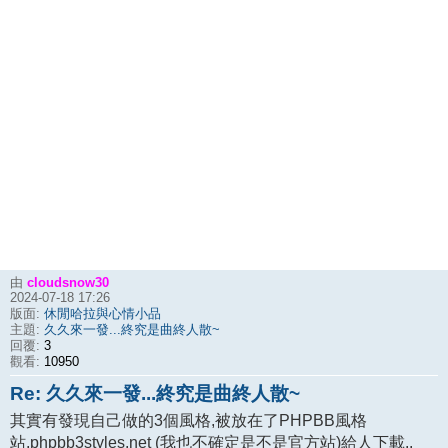
cloudsnow30
由
2024-07-18 17:26
休閒哈拉與心情小品
版面:
久久來一發...終究是曲終人散~
主題:
3
回覆:
10950
觀看:
Re: 久久來一發...終究是曲終人散~
其實有發現自己做的3個風格,被放在了PHPBB風格
站,phpbb3styles.net (我也不確定是不是官方站)給人下載..