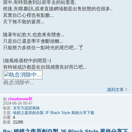
當中,有時我會到以前常去的站逛逛,
然後,失聯,斷訊,或者直接網域都是出售狀態的也很多..
其實自己心裡也有點數...
天下無不散的宴席...
隨著年紀愈大,也愈來有體會...
只是自己還是學不會斷捨離...
只能努力多抓住一點時光的尾巴吧...
(做風格過程中的閒晃~)
有時候或許都是在自我感覺良好而己吧...
執念消除中...
跳到文章
cloudsnow30
由
2024-06-24 00:47
非官方認證風格
版面:
稜鏡之森原創自製 JF Black Style 風格分享下載
主題:
4
回覆:
21295
觀看:
Re: 稜鏡之森原創自製 JF Black Style 風格分享下