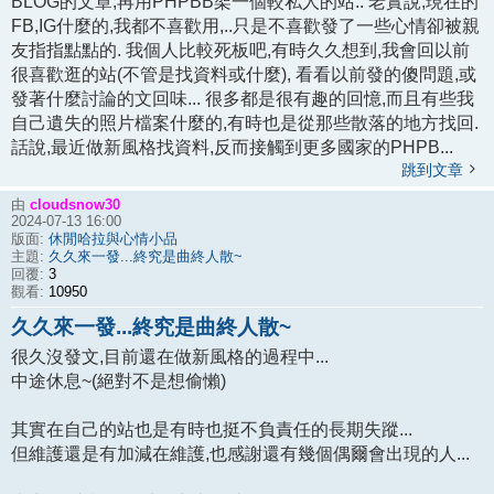
BLOG的文章,再用PHPBB架一個較私人的站.. 老實說,現在的
FB,IG什麼的,我都不喜歡用,..只是不喜歡發了一些心情卻被親
友指指點點的. 我個人比較死板吧,有時久久想到,我會回以前
很喜歡逛的站(不管是找資料或什麼), 看看以前發的傻問題,或
發著什麼討論的文回味... 很多都是很有趣的回憶,而且有些我
自己遺失的照片檔案什麼的,有時也是從那些散落的地方找回.
話說,最近做新風格找資料,反而接觸到更多國家的PHPB...
跳到文章
cloudsnow30
由
2024-07-13 16:00
休閒哈拉與心情小品
版面:
久久來一發...終究是曲終人散~
主題:
3
回覆:
10950
觀看:
久久來一發...終究是曲終人散~
很久沒發文,目前還在做新風格的過程中...
中途休息~(絕對不是想偷懶)
其實在自己的站也是有時也挺不負責任的長期失蹤...
但維護還是有加減在維護,也感謝還有幾個偶爾會出現的人...