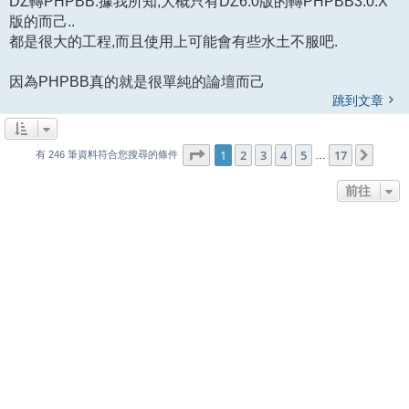
DZ轉PHPBB.據我所知,大概只有DZ6.0版的轉PHPBB3.0.X
版的而己..
都是很大的工程,而且使用上可能會有些水土不服吧.
因為PHPBB真的就是很單純的論壇而己
跳到文章
1
17
第
1
頁 (共
2
3
4
頁)
5
17
下一
…
有 246 筆資料符合您搜尋的條件
前往