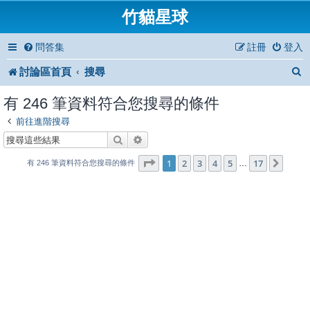
竹貓星球
問答集
註冊
登入
討論區首頁
搜尋
有 246 筆資料符合您搜尋的條件
前往進階搜尋
搜尋
進階搜尋
1
17
第
1
頁 (共
2
3
4
頁)
5
17
下一
…
有 246 筆資料符合您搜尋的條件