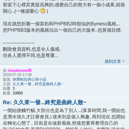
那當下心裡其實挺高興的.感覺自己的努力有一個小成果,就很
開心..(一種虛榮心
)
現在就想折騰一個當初和PHPBB2時類似的Bymess風格,..
把PHPBB3版本的風格玩出一個自己的大版本..也算個目標.
----------------------
刪除會員資料,也是令人傷感,
但各人選擇不同,也是尊重...
跳到文章
cloudsnow30
由
2024-07-18 17:08
休閒哈拉與心情小品
版面:
久久來一發...終究是曲終人散~
主題:
3
回覆:
10950
觀看:
Re: 久久來一發...終究是曲終人散~
一開始接觸竹貓,大部分也是為了別人...(算算時間,我一開始也
是潛水很久才註冊會員.) 後來則是個人興趣, 再到現在,也開始
在轉化心態了.. 目前是在做新風格,然後想要再整理自己的