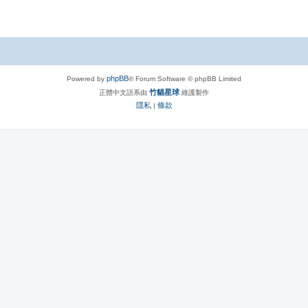
phpBB
Powered by
® Forum Software © phpBB Limited
竹貓星球
正體中文語系由
維護製作
隱私
條款
|