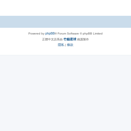
phpBB
Powered by
® Forum Software © phpBB Limited
竹貓星球
正體中文語系由
維護製作
隱私
條款
|