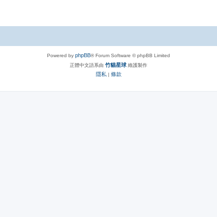
phpBB
Powered by
® Forum Software © phpBB Limited
竹貓星球
正體中文語系由
維護製作
隱私
條款
|