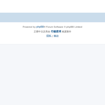
phpBB
Powered by
® Forum Software © phpBB Limited
竹貓星球
正體中文語系由
維護製作
隱私
條款
|