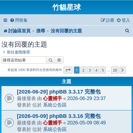
竹貓星球
問答集
註冊
登入
討論區首頁
搜尋
沒有回覆的主題
沒有回覆的主題
前往進階搜尋
搜尋
進階搜尋
1
20
第
1
頁 (共
2
3
4
頁)
5
20
下
…
有超過 1000 筆資料符合您搜尋的條件
主題
[2026-06-29] phpBB 3.3.17 完整包
心靈捕手
2026-06-29 23:37
最後發表 由
«
系統公告區
發表於 位於
[2026-05-09] phpBB 3.3.16 完整包
心靈捕手
2026-05-09 08:49
最後發表 由
«
系統公告區
發表於 位於