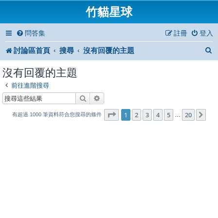
竹貓星球
問答集
註冊
登入
討論區首頁
搜尋
沒有回覆的主題
沒有回覆的主題
前往進階搜尋
搜尋
進階搜尋
1
20
第
1
頁 (共
2
3
4
頁)
5
20
下
…
有超過 1000 筆資料符合您搜尋的條件