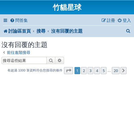
竹貓星球
問答集
註冊
登入
討論區首頁
搜尋
沒有回覆的主題
沒有回覆的主題
前往進階搜尋
搜尋
進階搜尋
1
20
第
1
頁 (共
2
3
4
頁)
5
20
下
…
有超過 1000 筆資料符合您搜尋的條件