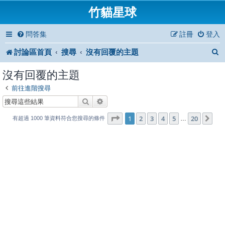
竹貓星球
問答集
註冊
登入
討論區首頁
搜尋
沒有回覆的主題
沒有回覆的主題
前往進階搜尋
搜尋
進階搜尋
1
20
第
1
頁 (共
2
3
4
頁)
5
20
下
…
有超過 1000 筆資料符合您搜尋的條件