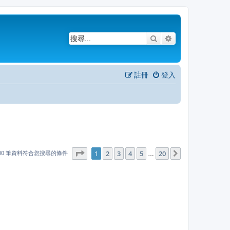
搜尋
進階搜尋
註冊
登入
1
20
第
1
頁 (共
2
3
4
頁)
5
20
下一頁
…
000 筆資料符合您搜尋的條件