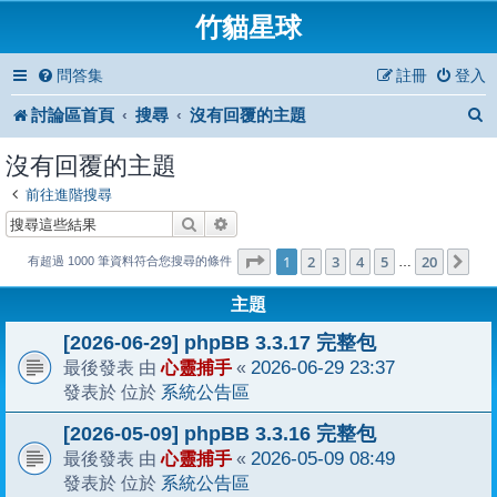
竹貓星球
問答集
註冊
登入
討論區首頁
搜尋
沒有回覆的主題
沒有回覆的主題
前往進階搜尋
搜尋
進階搜尋
1
20
第
1
頁 (共
2
3
4
頁)
5
20
下
…
有超過 1000 筆資料符合您搜尋的條件
主題
[2026-06-29] phpBB 3.3.17 完整包
心靈捕手
2026-06-29 23:37
最後發表 由
«
系統公告區
發表於 位於
[2026-05-09] phpBB 3.3.16 完整包
心靈捕手
2026-05-09 08:49
最後發表 由
«
系統公告區
發表於 位於