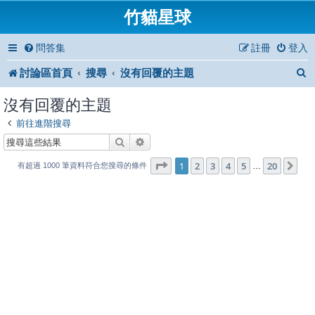
竹貓星球
問答集
註冊
登入
討論區首頁
搜尋
沒有回覆的主題
沒有回覆的主題
前往進階搜尋
搜尋
進階搜尋
1
20
第
1
頁 (共
2
3
4
頁)
5
20
下
…
有超過 1000 筆資料符合您搜尋的條件