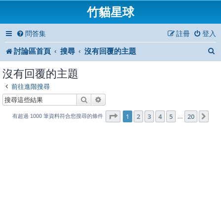
竹貓星球
問答集
註冊
登入
討論區首頁
搜尋
沒有回覆的主題
沒有回覆的主題
前往進階搜尋
搜尋
進階搜尋
1
20
第
1
頁 (共
2
3
4
頁)
5
20
下
…
有超過 1000 筆資料符合您搜尋的條件