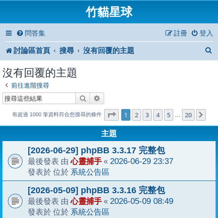
竹貓星球
問答集
註冊
登入
討論區首頁
搜尋
沒有回覆的主題
沒有回覆的主題
前往進階搜尋
搜尋
進階搜尋
1
20
第
1
頁 (共
2
3
4
頁)
5
20
下
…
有超過 1000 筆資料符合您搜尋的條件
主題
[2026-06-29] phpBB 3.3.17 完整包
心靈捕手
2026-06-29 23:37
最後發表 由
«
系統公告區
發表於 位於
[2026-05-09] phpBB 3.3.16 完整包
心靈捕手
2026-05-09 08:49
最後發表 由
«
系統公告區
發表於 位於