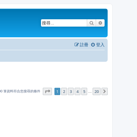
搜尋
進階搜尋
註冊
登入
1
20
第
1
頁 (共
2
3
4
頁)
5
20
下一頁
…
000 筆資料符合您搜尋的條件