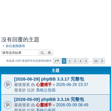
沒有回覆的主題
前往進階搜尋
搜尋
進階搜尋
1
20
第
1
頁 (共
2
3
4
頁)
5
20
下
…
有超過 1000 筆資料符合您搜尋的條件
主題
[2026-06-29] phpBB 3.3.17 完整包
心靈捕手
2026-06-29 23:37
最後發表 由
«
系統公告區
發表於 位於
[2026-05-09] phpBB 3.3.16 完整包
心靈捕手
2026-05-09 08:49
最後發表 由
«
系統公告區
發表於 位於