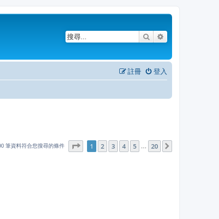
搜尋
進階搜尋
註冊
登入
1
20
第
1
頁 (共
2
3
4
頁)
5
20
下一頁
…
000 筆資料符合您搜尋的條件