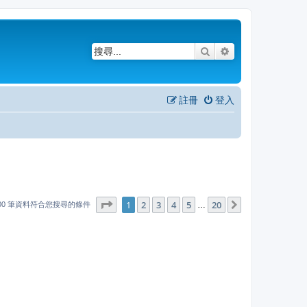
搜尋
進階搜尋
註冊
登入
1
20
第
1
頁 (共
2
3
4
頁)
5
20
下一頁
…
000 筆資料符合您搜尋的條件