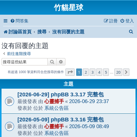
竹貓星球
問答集
註冊
登入
討論區首頁
搜尋
沒有回覆的主題
沒有回覆的主題
前往進階搜尋
搜尋
進階搜尋
1
20
第
1
頁 (共
2
3
4
頁)
5
20
下
…
有超過 1000 筆資料符合您搜尋的條件
主題
[2026-06-29] phpBB 3.3.17 完整包
心靈捕手
2026-06-29 23:37
最後發表 由
«
系統公告區
發表於 位於
[2026-05-09] phpBB 3.3.16 完整包
心靈捕手
2026-05-09 08:49
最後發表 由
«
系統公告區
發表於 位於