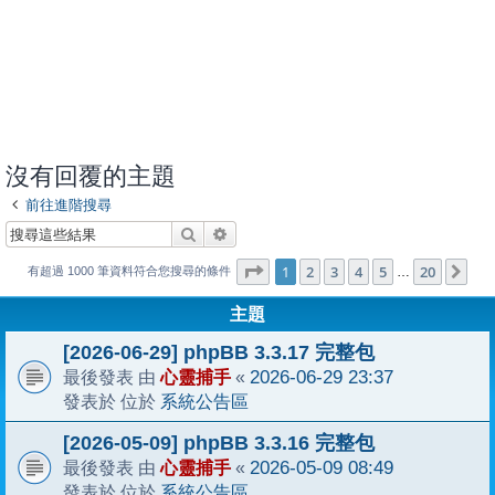
沒有回覆的主題
前往進階搜尋
搜尋
進階搜尋
1
20
第
1
頁 (共
2
3
4
頁)
5
20
下
…
有超過 1000 筆資料符合您搜尋的條件
主題
[2026-06-29] phpBB 3.3.17 完整包
心靈捕手
2026-06-29 23:37
最後發表 由
«
系統公告區
發表於 位於
[2026-05-09] phpBB 3.3.16 完整包
心靈捕手
2026-05-09 08:49
最後發表 由
«
系統公告區
發表於 位於