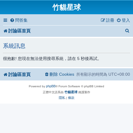
竹貓星球
問答集
註冊
登入
討論區首頁
系統訊息
很抱歉! 您現在無法使用搜尋系統，請在 5 秒後再試。
討論區首頁
刪除 Cookies
UTC+08:00
所有顯示的時間為
phpBB
Powered by
® Forum Software © phpBB Limited
竹貓星球
正體中文語系由
維護製作
隱私
條款
|