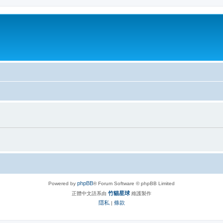
phpBB
Powered by
® Forum Software © phpBB Limited
竹貓星球
正體中文語系由
維護製作
隱私
條款
|