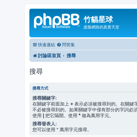
竹貓星球
虛擬網路的真實天堂
快速連結
問答集
討論區首頁
搜尋
搜尋
搜尋方式
搜尋關鍵字:
在關鍵字前面加上
+
表示必須被搜尋到的。在關鍵
不必被搜尋到的。如果關鍵字中僅有部分的字詞必
使用
|
把它隔開。使用
*
做為萬用字元。
搜尋發表人:
您可以使用 * 萬用字元搜尋。