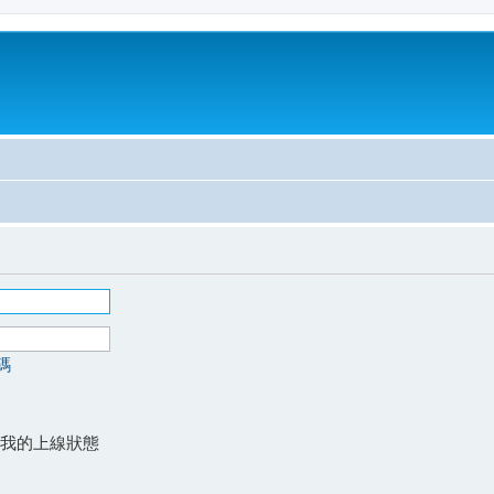
碼
我的上線狀態