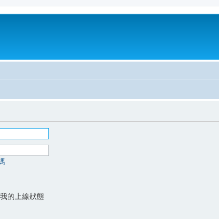
碼
我的上線狀態