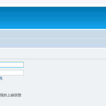
碼
我的上線狀態