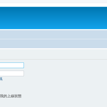
碼
我的上線狀態