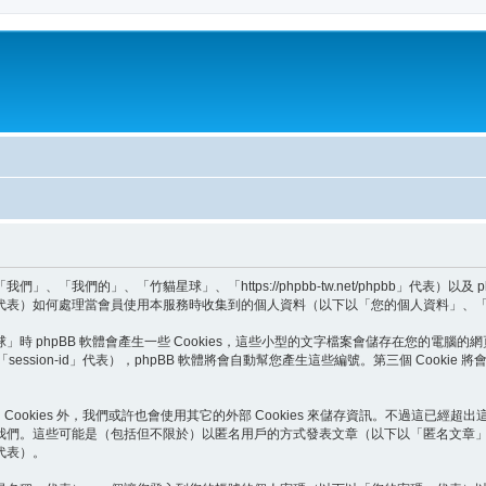
我們的」、「竹貓星球」、「https://phpbb-tw.net/phpbb」代表）以及
BB Teams」代表）如何處理當會員使用本服務時收集到的個人資料（以下以「您的個人資料」
phpBB 軟體會產生一些 Cookies，這些小型的文字檔案會儲存在您的電腦的網
以下以「session-id」代表），phpBB 軟體將會自動幫您產生這些編號。第三個 Co
Cookies 外，我們或許也會使用其它的外部 Cookies 來儲存資訊。不過這已經超
我們。這些可能是（包括但不限於）以匿名用戶的方式發表文章（以下以「匿名文章
代表）。