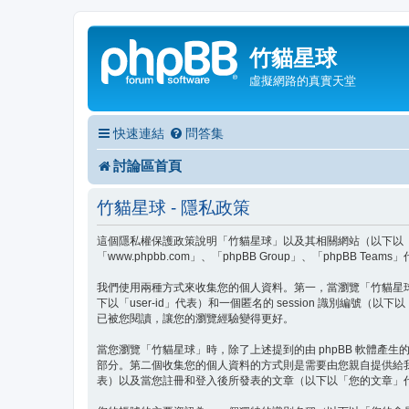
竹貓星球
虛擬網路的真實天堂
快速連結
問答集
討論區首頁
竹貓星球 - 隱私政策
這個隱私權保護政策說明「竹貓星球」以及其相關網站（以下以「我們」、「
「www.phpbb.com」、「phpBB Group」、「php
我們使用兩種方式來收集您的個人資料。第一，當瀏覽「竹貓星球」時 
下以「user-id」代表）和一個匿名的 session 識別編號（
已被您閱讀，讓您的瀏覽經驗變得更好。
當您瀏覽「竹貓星球」時，除了上述提到的由 phpBB 軟體產生的 
部分。第二個收集您的個人資料的方式則是需要由您親自提供給
表）以及當您註冊和登入後所發表的文章（以下以「您的文章」