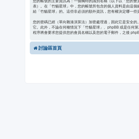
您的帳號的主要資訊為：一個獨特的識別名稱（以下以「您的會
表）。在「竹貓星球」中，您的帳號所包含的個人資料是由這個
給「竹貓星球」的。這些非必須的額外資訊，您有權決定哪一些資
您的密碼已經（單向雜湊演算法）加密處理過，因此它是安全的
它。此外，不論在何種情況下「竹貓星球」、phpBB 或是任何
程序將會要求您提供您的會員名稱以及您的電子郵件，之後 php
討論區首頁