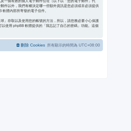
以及一個有效的個人電子郵件位址（以下以「您的電子郵件」代
子郵件以外，我們有權決定哪一些額外資訊是您必須或非必須提供
B 軟體內部所寄發的電子信件。
星球」存取以及使用您的帳號的方法，所以，請您務必要小心保護
使用 phpBB 軟體提供的「我忘記了自己的密碼」功能。這個
刪除 Cookies
UTC+08:00
所有顯示的時間為