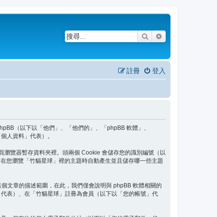
搜尋
進階搜尋
註冊
登入
 phpBB（以下以「他們」、「他們的」、「phpBB 軟體」、
、「個人資料」代表）。
頁瀏覽器暫存資料夾裡。頭兩個 Cookie 會儲存您的識別編號（以
okie 將會在您瀏覽「竹貓星球」裡的主題時自動產生並且儲存哪一些主題
出這個文章的描述範圍，在此，我們僅會說明與 phpBB 軟體相關的
」代表）、在「竹貓星球」註冊為會員（以下以「您的帳號」代