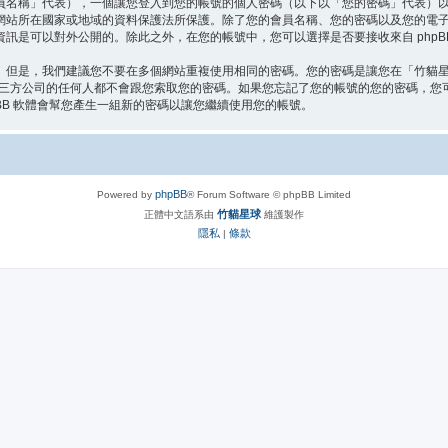
員名稱」代表），一個讓您登入到您的帳號的個人密碼（以下以「您的密碼」代表）
網站所在國家或地域的資料保護法所保護。除了您的會員名稱、您的密碼以及您的電
訊是可以對外公開的。除此之外，在您的帳號中，您可以選擇是否要接收來自 phpB
。但是，我們建議您不要在多個網站重複使用相同的密碼。您的密碼是讓您在「竹貓
第三方公司的任何人都不會跟您索取您的密碼。如果您忘記了您的帳號的您的密碼，您可以
BB 軟體會幫您產生一組新的密碼以讓您繼續使用您的帳號。
phpBB
Powered by
® Forum Software © phpBB Limited
竹貓星球
正體中文語系由
維護製作
隱私
條款
|