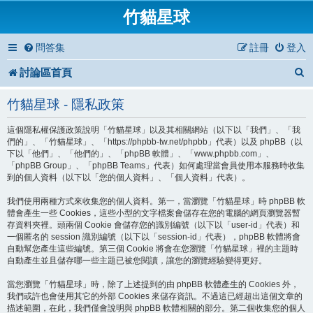
竹貓星球
問答集
註冊
登入
討論區首頁
竹貓星球 - 隱私政策
這個隱私權保護政策說明「竹貓星球」以及其相關網站（以下以「我們」、「我
們的」、「竹貓星球」、「https://phpbb-tw.net/phpbb」代表）以及 phpBB（以
下以「他們」、「他們的」、「phpBB 軟體」、「www.phpbb.com」、
「phpBB Group」、「phpBB Teams」代表）如何處理當會員使用本服務時收集
到的個人資料（以下以「您的個人資料」、「個人資料」代表）。
我們使用兩種方式來收集您的個人資料。第一，當瀏覽「竹貓星球」時 phpBB 軟
體會產生一些 Cookies，這些小型的文字檔案會儲存在您的電腦的網頁瀏覽器暫
存資料夾裡。頭兩個 Cookie 會儲存您的識別編號（以下以「user-id」代表）和
一個匿名的 session 識別編號（以下以「session-id」代表），phpBB 軟體將會
自動幫您產生這些編號。第三個 Cookie 將會在您瀏覽「竹貓星球」裡的主題時
自動產生並且儲存哪一些主題已被您閱讀，讓您的瀏覽經驗變得更好。
當您瀏覽「竹貓星球」時，除了上述提到的由 phpBB 軟體產生的 Cookies 外，
我們或許也會使用其它的外部 Cookies 來儲存資訊。不過這已經超出這個文章的
描述範圍，在此，我們僅會說明與 phpBB 軟體相關的部分。第二個收集您的個人