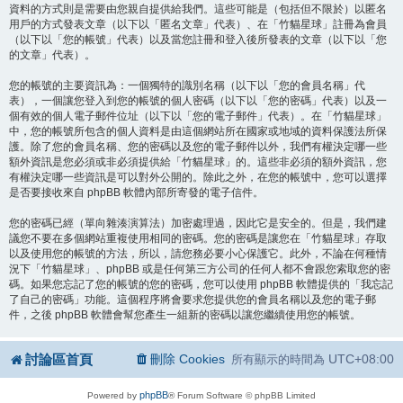
資料的方式則是需要由您親自提供給我們。這些可能是（包括但不限於）以匿名
用戶的方式發表文章（以下以「匿名文章」代表）、在「竹貓星球」註冊為會員
（以下以「您的帳號」代表）以及當您註冊和登入後所發表的文章（以下以「您
的文章」代表）。
您的帳號的主要資訊為：一個獨特的識別名稱（以下以「您的會員名稱」代
表），一個讓您登入到您的帳號的個人密碼（以下以「您的密碼」代表）以及一
個有效的個人電子郵件位址（以下以「您的電子郵件」代表）。在「竹貓星球」
中，您的帳號所包含的個人資料是由這個網站所在國家或地域的資料保護法所保
護。除了您的會員名稱、您的密碼以及您的電子郵件以外，我們有權決定哪一些
額外資訊是您必須或非必須提供給「竹貓星球」的。這些非必須的額外資訊，您
有權決定哪一些資訊是可以對外公開的。除此之外，在您的帳號中，您可以選擇
是否要接收來自 phpBB 軟體內部所寄發的電子信件。
您的密碼已經（單向雜湊演算法）加密處理過，因此它是安全的。但是，我們建
議您不要在多個網站重複使用相同的密碼。您的密碼是讓您在「竹貓星球」存取
以及使用您的帳號的方法，所以，請您務必要小心保護它。此外，不論在何種情
況下「竹貓星球」、phpBB 或是任何第三方公司的任何人都不會跟您索取您的密
碼。如果您忘記了您的帳號的您的密碼，您可以使用 phpBB 軟體提供的「我忘記
了自己的密碼」功能。這個程序將會要求您提供您的會員名稱以及您的電子郵
件，之後 phpBB 軟體會幫您產生一組新的密碼以讓您繼續使用您的帳號。
討論區首頁
刪除 Cookies
UTC+08:00
所有顯示的時間為
phpBB
Powered by
® Forum Software © phpBB Limited