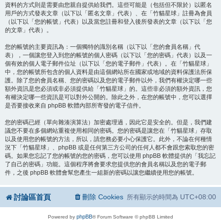
資料的方式則是需要由您親自提供給我們。這些可能是（包括但不限於）以匿名
用戶的方式發表文章（以下以「匿名文章」代表）、在「竹貓星球」註冊為會員
（以下以「您的帳號」代表）以及當您註冊和登入後所發表的文章（以下以「您
的文章」代表）。
您的帳號的主要資訊為：一個獨特的識別名稱（以下以「您的會員名稱」代
表），一個讓您登入到您的帳號的個人密碼（以下以「您的密碼」代表）以及一
個有效的個人電子郵件位址（以下以「您的電子郵件」代表）。在「竹貓星球」
中，您的帳號所包含的個人資料是由這個網站所在國家或地域的資料保護法所保
護。除了您的會員名稱、您的密碼以及您的電子郵件以外，我們有權決定哪一些
額外資訊是您必須或非必須提供給「竹貓星球」的。這些非必須的額外資訊，您
有權決定哪一些資訊是可以對外公開的。除此之外，在您的帳號中，您可以選擇
是否要接收來自 phpBB 軟體內部所寄發的電子信件。
您的密碼已經（單向雜湊演算法）加密處理過，因此它是安全的。但是，我們建
議您不要在多個網站重複使用相同的密碼。您的密碼是讓您在「竹貓星球」存取
以及使用您的帳號的方法，所以，請您務必要小心保護它。此外，不論在何種情
況下「竹貓星球」、phpBB 或是任何第三方公司的任何人都不會跟您索取您的密
碼。如果您忘記了您的帳號的您的密碼，您可以使用 phpBB 軟體提供的「我忘記
了自己的密碼」功能。這個程序將會要求您提供您的會員名稱以及您的電子郵
件，之後 phpBB 軟體會幫您產生一組新的密碼以讓您繼續使用您的帳號。
討論區首頁
刪除 Cookies
UTC+08:00
所有顯示的時間為
phpBB
Powered by
® Forum Software © phpBB Limited