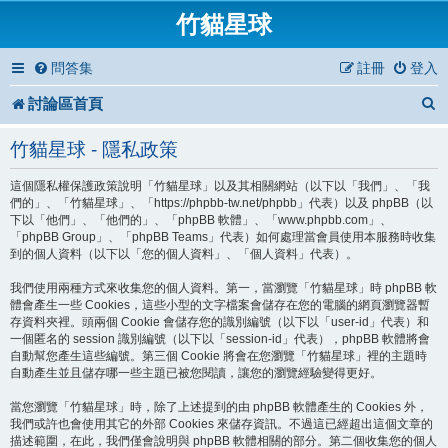
竹貓星球
問答集
註冊
登入
討論區首頁
竹貓星球 - 隱私政策
這個隱私權保護政策說明「竹貓星球」以及其相關網站（以下以「我們」、「我
們的」、「竹貓星球」、「https://phpbb-tw.net/phpbb」代表）以及 phpBB（以
下以「他們」、「他們的」、「phpBB 軟體」、「www.phpbb.com」、
「phpBB Group」、「phpBB Teams」代表）如何處理當會員使用本服務時收集
到的個人資料（以下以「您的個人資料」、「個人資料」代表）。
我們使用兩種方式來收集您的個人資料。第一，當瀏覽「竹貓星球」時 phpBB 軟
體會產生一些 Cookies，這些小型的文字檔案會儲存在您的電腦的網頁瀏覽器暫
存資料夾裡。頭兩個 Cookie 會儲存您的識別編號（以下以「user-id」代表）和
一個匿名的 session 識別編號（以下以「session-id」代表），phpBB 軟體將會
自動幫您產生這些編號。第三個 Cookie 將會在您瀏覽「竹貓星球」裡的主題時
自動產生並且儲存哪一些主題已被您閱讀，讓您的瀏覽經驗變得更好。
當您瀏覽「竹貓星球」時，除了上述提到的由 phpBB 軟體產生的 Cookies 外，
我們或許也會使用其它的外部 Cookies 來儲存資訊。不過這已經超出這個文章的
描述範圍，在此，我們僅會說明與 phpBB 軟體相關的部分。第二個收集您的個人