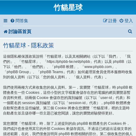
竹貓星球
問答集
註冊
登入
討論區首頁
竹貓星球 - 隱私政策
這個隱私權保護政策說明「竹貓星球」以及其相關網站（以下以「我們」、「我
們的」、「竹貓星球」、「https://phpbb-tw.net/phpbb」代表）以及 phpBB（以
下以「他們」、「他們的」、「phpBB 軟體」、「www.phpbb.com」、
「phpBB Group」、「phpBB Teams」代表）如何處理當會員使用本服務時收集
到的個人資料（以下以「您的個人資料」、「個人資料」代表）。
我們使用兩種方式來收集您的個人資料。第一，當瀏覽「竹貓星球」時 phpBB 軟
體會產生一些 Cookies，這些小型的文字檔案會儲存在您的電腦的網頁瀏覽器暫
存資料夾裡。頭兩個 Cookie 會儲存您的識別編號（以下以「user-id」代表）和
一個匿名的 session 識別編號（以下以「session-id」代表），phpBB 軟體將會
自動幫您產生這些編號。第三個 Cookie 將會在您瀏覽「竹貓星球」裡的主題時
自動產生並且儲存哪一些主題已被您閱讀，讓您的瀏覽經驗變得更好。
當您瀏覽「竹貓星球」時，除了上述提到的由 phpBB 軟體產生的 Cookies 外，
我們或許也會使用其它的外部 Cookies 來儲存資訊。不過這已經超出這個文章的
描述範圍，在此，我們僅會說明與 phpBB 軟體相關的部分。第二個收集您的個人