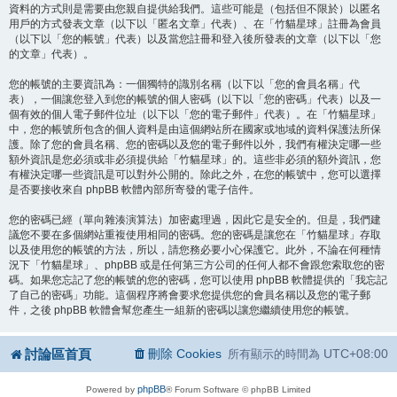
資料的方式則是需要由您親自提供給我們。這些可能是（包括但不限於）以匿名
用戶的方式發表文章（以下以「匿名文章」代表）、在「竹貓星球」註冊為會員
（以下以「您的帳號」代表）以及當您註冊和登入後所發表的文章（以下以「您
的文章」代表）。
您的帳號的主要資訊為：一個獨特的識別名稱（以下以「您的會員名稱」代
表），一個讓您登入到您的帳號的個人密碼（以下以「您的密碼」代表）以及一
個有效的個人電子郵件位址（以下以「您的電子郵件」代表）。在「竹貓星球」
中，您的帳號所包含的個人資料是由這個網站所在國家或地域的資料保護法所保
護。除了您的會員名稱、您的密碼以及您的電子郵件以外，我們有權決定哪一些
額外資訊是您必須或非必須提供給「竹貓星球」的。這些非必須的額外資訊，您
有權決定哪一些資訊是可以對外公開的。除此之外，在您的帳號中，您可以選擇
是否要接收來自 phpBB 軟體內部所寄發的電子信件。
您的密碼已經（單向雜湊演算法）加密處理過，因此它是安全的。但是，我們建
議您不要在多個網站重複使用相同的密碼。您的密碼是讓您在「竹貓星球」存取
以及使用您的帳號的方法，所以，請您務必要小心保護它。此外，不論在何種情
況下「竹貓星球」、phpBB 或是任何第三方公司的任何人都不會跟您索取您的密
碼。如果您忘記了您的帳號的您的密碼，您可以使用 phpBB 軟體提供的「我忘記
了自己的密碼」功能。這個程序將會要求您提供您的會員名稱以及您的電子郵
件，之後 phpBB 軟體會幫您產生一組新的密碼以讓您繼續使用您的帳號。
討論區首頁
刪除 Cookies
UTC+08:00
所有顯示的時間為
phpBB
Powered by
® Forum Software © phpBB Limited