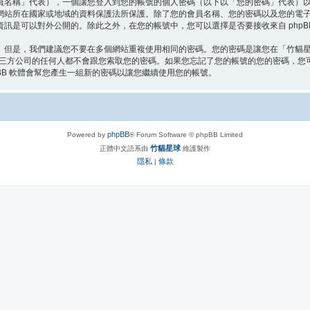
員名稱」代表），一個讓您登入到您的帳號的個人密碼（以下以「您的密碼」代表）
網站所在國家或地域的資料保護法所保護。除了您的會員名稱、您的密碼以及您的電
訊是可以對外公開的。除此之外，在您的帳號中，您可以選擇是否要接收來自 phpB
。但是，我們建議您不要在多個網站重複使用相同的密碼。您的密碼是讓您在「竹貓
第三方公司的任何人都不會跟您索取您的密碼。如果您忘記了您的帳號的您的密碼，您可以
BB 軟體會幫您產生一組新的密碼以讓您繼續使用您的帳號。
phpBB
Powered by
® Forum Software © phpBB Limited
竹貓星球
正體中文語系由
維護製作
隱私
條款
|