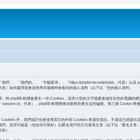
我們的」、「竹貓星球」、「https://phpbb-tw.net/phpbb」代表）以及
BB Teams」代表）如何處理當會員使用本服務時收集到的個人資料（以下以「您的個人資料」
phpBB 軟體會產生一些 Cookies，這些小型的文字檔案會儲存在您的電腦的網
以下以「session-id」代表），phpBB 軟體將會自動幫您產生這些編號。第三個 Co
Cookies 外，我們或許也會使用其它的外部 Cookies 來儲存資訊。不過這已經超
我們。這些可能是（包括但不限於）以匿名用戶的方式發表文章（以下以「匿名文章
代表）。