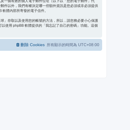
以及一個有效的個人電子郵件位址（以下以「您的電子郵件」代
子郵件以外，我們有權決定哪一些額外資訊是您必須或非必須提供
B 軟體內部所寄發的電子信件。
星球」存取以及使用您的帳號的方法，所以，請您務必要小心保護
使用 phpBB 軟體提供的「我忘記了自己的密碼」功能。這個
刪除 Cookies
UTC+08:00
所有顯示的時間為