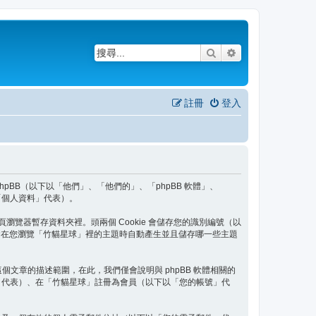
搜尋
進階搜尋
註冊
登入
 phpBB（以下以「他們」、「他們的」、「phpBB 軟體」、
、「個人資料」代表）。
頁瀏覽器暫存資料夾裡。頭兩個 Cookie 會儲存您的識別編號（以
okie 將會在您瀏覽「竹貓星球」裡的主題時自動產生並且儲存哪一些主題
出這個文章的描述範圍，在此，我們僅會說明與 phpBB 軟體相關的
」代表）、在「竹貓星球」註冊為會員（以下以「您的帳號」代