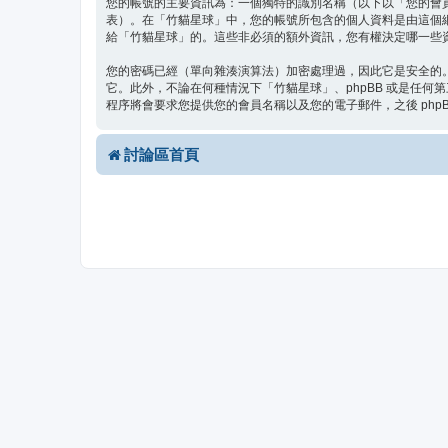
您的帳號的主要資訊為：一個獨特的識別名稱（以下以「您的會
表）。在「竹貓星球」中，您的帳號所包含的個人資料是由這個
給「竹貓星球」的。這些非必須的額外資訊，您有權決定哪一些資
您的密碼已經（單向雜湊演算法）加密處理過，因此它是安全的
它。此外，不論在何種情況下「竹貓星球」、phpBB 或是任何
程序將會要求您提供您的會員名稱以及您的電子郵件，之後 php
討論區首頁