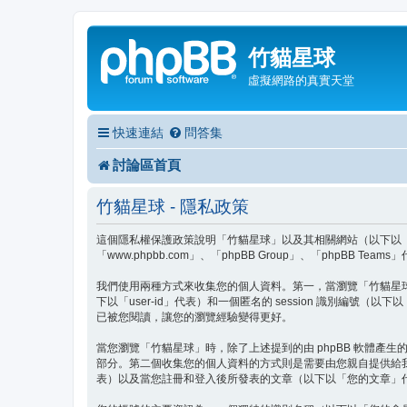
竹貓星球
虛擬網路的真實天堂
快速連結
問答集
討論區首頁
竹貓星球 - 隱私政策
這個隱私權保護政策說明「竹貓星球」以及其相關網站（以下以「我們」、「
「www.phpbb.com」、「phpBB Group」、「php
我們使用兩種方式來收集您的個人資料。第一，當瀏覽「竹貓星球」時 
下以「user-id」代表）和一個匿名的 session 識別編號（
已被您閱讀，讓您的瀏覽經驗變得更好。
當您瀏覽「竹貓星球」時，除了上述提到的由 phpBB 軟體產生的 
部分。第二個收集您的個人資料的方式則是需要由您親自提供給
表）以及當您註冊和登入後所發表的文章（以下以「您的文章」