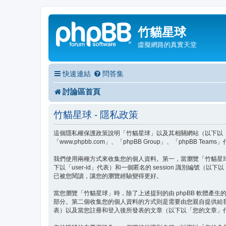
竹貓星球
虛擬網路的真實天堂
快速連結
問答集
討論區首頁
竹貓星球 - 隱私政策
這個隱私權保護政策說明「竹貓星球」以及其相關網站（以下以「我們」、「
「www.phpbb.com」、「phpBB Group」、「php
我們使用兩種方式來收集您的個人資料。第一，當瀏覽「竹貓星球」時 
下以「user-id」代表）和一個匿名的 session 識別編號（
已被您閱讀，讓您的瀏覽經驗變得更好。
當您瀏覽「竹貓星球」時，除了上述提到的由 phpBB 軟體產生的 
部分。第二個收集您的個人資料的方式則是需要由您親自提供給
表）以及當您註冊和登入後所發表的文章（以下以「您的文章」