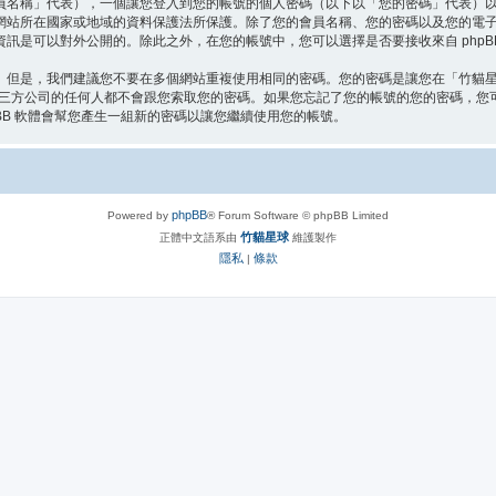
員名稱」代表），一個讓您登入到您的帳號的個人密碼（以下以「您的密碼」代表）
網站所在國家或地域的資料保護法所保護。除了您的會員名稱、您的密碼以及您的電
訊是可以對外公開的。除此之外，在您的帳號中，您可以選擇是否要接收來自 phpB
。但是，我們建議您不要在多個網站重複使用相同的密碼。您的密碼是讓您在「竹貓
第三方公司的任何人都不會跟您索取您的密碼。如果您忘記了您的帳號的您的密碼，您可以
BB 軟體會幫您產生一組新的密碼以讓您繼續使用您的帳號。
phpBB
Powered by
® Forum Software © phpBB Limited
竹貓星球
正體中文語系由
維護製作
隱私
條款
|