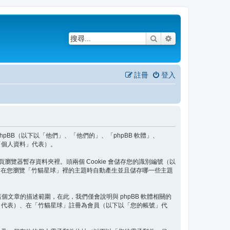
搜尋
進階搜尋
註冊
登入
 phpBB（以下以「他們」、「他們的」、「phpBB 軟體」、
、「個人資料」代表）。
頁瀏覽器暫存資料夾裡。頭兩個 Cookie 會儲存您的識別編號（以
okie 將會在您瀏覽「竹貓星球」裡的主題時自動產生並且儲存哪一些主題
出這個文章的描述範圍，在此，我們僅會說明與 phpBB 軟體相關的
」代表）、在「竹貓星球」註冊為會員（以下以「您的帳號」代