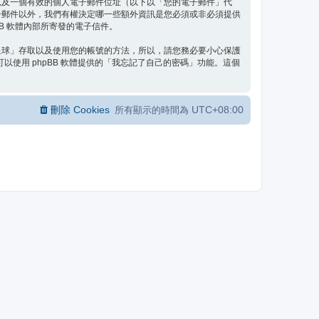
以及一個有效的個人電子郵件位址（以下以「您的電子郵件」代
子郵件以外，我們有權決定哪一些額外資訊是您必須或非必須提供
B 軟體內部所寄發的電子信件。
星球」存取以及使用您的帳號的方法，所以，請您務必要小心保護
使用 phpBB 軟體提供的「我忘記了自己的密碼」功能。這個
刪除 Cookies
UTC+08:00
所有顯示的時間為