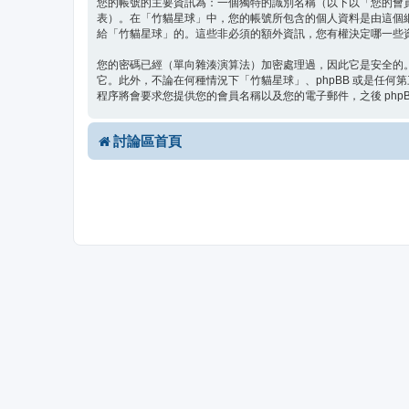
您的帳號的主要資訊為：一個獨特的識別名稱（以下以「您的會
表）。在「竹貓星球」中，您的帳號所包含的個人資料是由這個
給「竹貓星球」的。這些非必須的額外資訊，您有權決定哪一些資
您的密碼已經（單向雜湊演算法）加密處理過，因此它是安全的
它。此外，不論在何種情況下「竹貓星球」、phpBB 或是任何
程序將會要求您提供您的會員名稱以及您的電子郵件，之後 php
討論區首頁