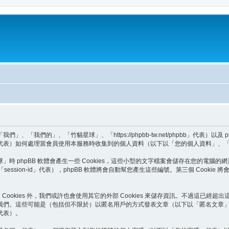
我們的」、「竹貓星球」、「https://phpbb-tw.net/phpbb」代表）以及
BB Teams」代表）如何處理當會員使用本服務時收集到的個人資料（以下以「您的個人資料」
phpBB 軟體會產生一些 Cookies，這些小型的文字檔案會儲存在您的電腦的網
以下以「session-id」代表），phpBB 軟體將會自動幫您產生這些編號。第三個 Co
Cookies 外，我們或許也會使用其它的外部 Cookies 來儲存資訊。不過這已經超
我們。這些可能是（包括但不限於）以匿名用戶的方式發表文章（以下以「匿名文章
代表）。