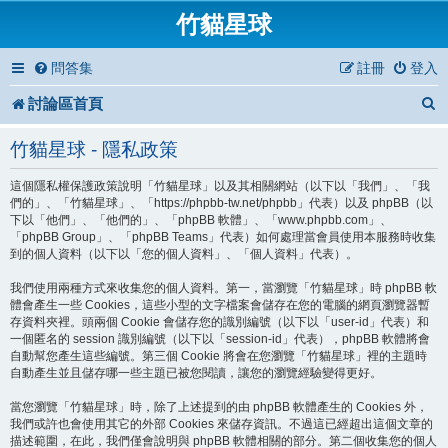
竹貓星球
問答集
註冊
登入
討論區首頁
竹貓星球 - 隱私政策
這個隱私權保護政策說明「竹貓星球」以及其相關網站（以下以「我們」、「我
們的」、「竹貓星球」、「https://phpbb-tw.net/phpbb」代表）以及 phpBB（以
下以「他們」、「他們的」、「phpBB 軟體」、「www.phpbb.com」、
「phpBB Group」、「phpBB Teams」代表）如何處理當會員使用本服務時收集
到的個人資料（以下以「您的個人資料」、「個人資料」代表）。
我們使用兩種方式來收集您的個人資料。第一，當瀏覽「竹貓星球」時 phpBB 軟
體會產生一些 Cookies，這些小型的文字檔案會儲存在您的電腦的網頁瀏覽器暫
存資料夾裡。頭兩個 Cookie 會儲存您的識別編號（以下以「user-id」代表）和
一個匿名的 session 識別編號（以下以「session-id」代表），phpBB 軟體將會
自動幫您產生這些編號。第三個 Cookie 將會在您瀏覽「竹貓星球」裡的主題時
自動產生並且儲存哪一些主題已被您閱讀，讓您的瀏覽經驗變得更好。
當您瀏覽「竹貓星球」時，除了上述提到的由 phpBB 軟體產生的 Cookies 外，
我們或許也會使用其它的外部 Cookies 來儲存資訊。不過這已經超出這個文章的
描述範圍，在此，我們僅會說明與 phpBB 軟體相關的部分。第二個收集您的個人