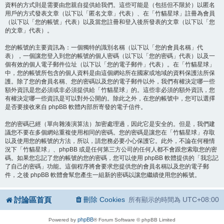
資料的方式則是需要由您親自提供給我們。這些可能是（包括但不限於）以匿名
用戶的方式發表文章（以下以「匿名文章」代表）、在「竹貓星球」註冊為會員
（以下以「您的帳號」代表）以及當您註冊和登入後所發表的文章（以下以「您
的文章」代表）。
您的帳號的主要資訊為：一個獨特的識別名稱（以下以「您的會員名稱」代
表），一個讓您登入到您的帳號的個人密碼（以下以「您的密碼」代表）以及一
個有效的個人電子郵件位址（以下以「您的電子郵件」代表）。在「竹貓星球」
中，您的帳號所包含的個人資料是由這個網站所在國家或地域的資料保護法所保
護。除了您的會員名稱、您的密碼以及您的電子郵件以外，我們有權決定哪一些
額外資訊是您必須或非必須提供給「竹貓星球」的。這些非必須的額外資訊，您
有權決定哪一些資訊是可以對外公開的。除此之外，在您的帳號中，您可以選擇
是否要接收來自 phpBB 軟體內部所寄發的電子信件。
您的密碼已經（單向雜湊演算法）加密處理過，因此它是安全的。但是，我們建
議您不要在多個網站重複使用相同的密碼。您的密碼是讓您在「竹貓星球」存取
以及使用您的帳號的方法，所以，請您務必要小心保護它。此外，不論在何種情
況下「竹貓星球」、phpBB 或是任何第三方公司的任何人都不會跟您索取您的密
碼。如果您忘記了您的帳號的您的密碼，您可以使用 phpBB 軟體提供的「我忘記
了自己的密碼」功能。這個程序將會要求您提供您的會員名稱以及您的電子郵
件，之後 phpBB 軟體會幫您產生一組新的密碼以讓您繼續使用您的帳號。
討論區首頁
刪除 Cookies
UTC+08:00
所有顯示的時間為
phpBB
Powered by
® Forum Software © phpBB Limited