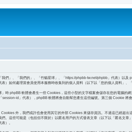
我們的」、「竹貓星球」、「https://phpbb-tw.net/phpbb」代表）以及
BB Teams」代表）如何處理當會員使用本服務時收集到的個人資料（以下以「您的個人資料」
phpBB 軟體會產生一些 Cookies，這些小型的文字檔案會儲存在您的電腦的網
以下以「session-id」代表），phpBB 軟體將會自動幫您產生這些編號。第三個 Co
Cookies 外，我們或許也會使用其它的外部 Cookies 來儲存資訊。不過這已經超
我們。這些可能是（包括但不限於）以匿名用戶的方式發表文章（以下以「匿名文章
代表）。