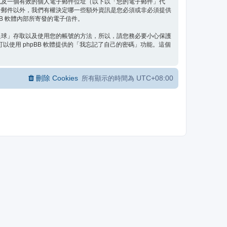
以及一個有效的個人電子郵件位址（以下以「您的電子郵件」代
子郵件以外，我們有權決定哪一些額外資訊是您必須或非必須提供
B 軟體內部所寄發的電子信件。
星球」存取以及使用您的帳號的方法，所以，請您務必要小心保護
使用 phpBB 軟體提供的「我忘記了自己的密碼」功能。這個
刪除 Cookies
UTC+08:00
所有顯示的時間為