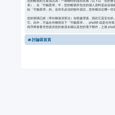
您的帳號的主要資訊為：一個獨特的識別名稱（以下以「您的會
表）。在「竹貓星球」中，您的帳號所包含的個人資料是由這個
給「竹貓星球」的。這些非必須的額外資訊，您有權決定哪一些資
您的密碼已經（單向雜湊演算法）加密處理過，因此它是安全的
它。此外，不論在何種情況下「竹貓星球」、phpBB 或是任何
程序將會要求您提供您的會員名稱以及您的電子郵件，之後 php
討論區首頁