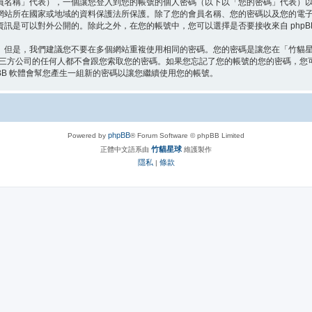
員名稱」代表），一個讓您登入到您的帳號的個人密碼（以下以「您的密碼」代表）
網站所在國家或地域的資料保護法所保護。除了您的會員名稱、您的密碼以及您的電
訊是可以對外公開的。除此之外，在您的帳號中，您可以選擇是否要接收來自 phpB
。但是，我們建議您不要在多個網站重複使用相同的密碼。您的密碼是讓您在「竹貓
第三方公司的任何人都不會跟您索取您的密碼。如果您忘記了您的帳號的您的密碼，您可以
BB 軟體會幫您產生一組新的密碼以讓您繼續使用您的帳號。
phpBB
Powered by
® Forum Software © phpBB Limited
竹貓星球
正體中文語系由
維護製作
隱私
條款
|