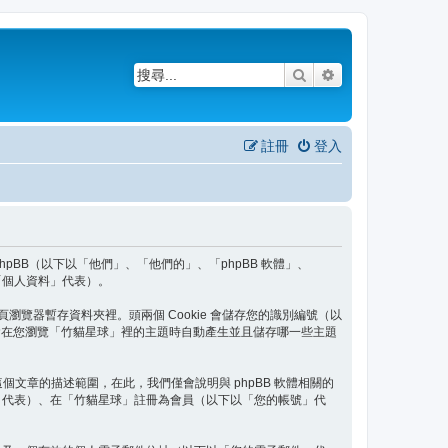
搜尋
進階搜尋
註冊
登入
 phpBB（以下以「他們」、「他們的」、「phpBB 軟體」、
、「個人資料」代表）。
頁瀏覽器暫存資料夾裡。頭兩個 Cookie 會儲存您的識別編號（以
okie 將會在您瀏覽「竹貓星球」裡的主題時自動產生並且儲存哪一些主題
出這個文章的描述範圍，在此，我們僅會說明與 phpBB 軟體相關的
」代表）、在「竹貓星球」註冊為會員（以下以「您的帳號」代