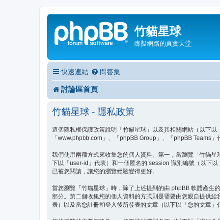
竹貓星球
虛擬網路的真實天堂
快速連結
問答集
討論區首頁
竹貓星球 - 隱私政策
這個隱私權保護政策說明「竹貓星球」以及其相關網站（以下以「我們」、「
「www.phpbb.com」、「phpBB Group」、「php
我們使用兩種方式來收集您的個人資料。第一，當瀏覽「竹貓星球」時 
下以「user-id」代表）和一個匿名的 session 識別編號（
已被您閱讀，讓您的瀏覽經驗變得更好。
當您瀏覽「竹貓星球」時，除了上述提到的由 phpBB 軟體產生的 
部分。第二個收集您的個人資料的方式則是需要由您親自提供給
表）以及當您註冊和登入後所發表的文章（以下以「您的文章」