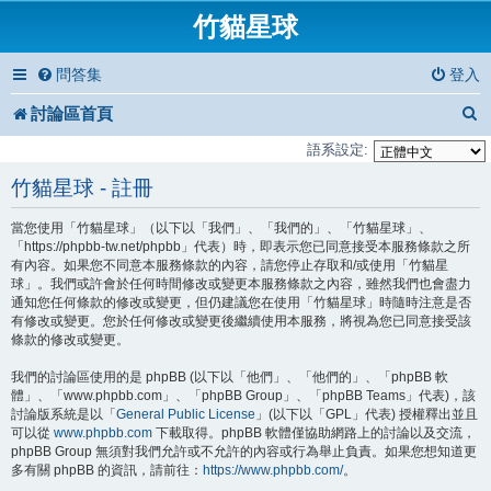
竹貓星球
問答集
登入
討論區首頁
語系設定:
竹貓星球 - 註冊
當您使用「竹貓星球」（以下以「我們」、「我們的」、「竹貓星球」、
「https://phpbb-tw.net/phpbb」代表）時，即表示您已同意接受本服務條款之所
有內容。如果您不同意本服務條款的內容，請您停止存取和/或使用「竹貓星
球」。我們或許會於任何時間修改或變更本服務條款之內容，雖然我們也會盡力
通知您任何條款的修改或變更，但仍建議您在使用「竹貓星球」時隨時注意是否
有修改或變更。您於任何修改或變更後繼續使用本服務，將視為您已同意接受該
條款的修改或變更。
我們的討論區使用的是 phpBB (以下以「他們」、「他們的」、「phpBB 軟
體」、「www.phpbb.com」、「phpBB Group」、「phpBB Teams」代表)，該
討論版系統是以「
General Public License
」(以下以「GPL」代表) 授權釋出並且
可以從
www.phpbb.com
下載取得。phpBB 軟體僅協助網路上的討論以及交流，
phpBB Group 無須對我們允許或不允許的內容或行為舉止負責。如果您想知道更
多有關 phpBB 的資訊，請前往：
https://www.phpbb.com/
。