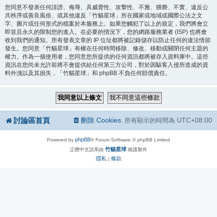
您同意不發表任何誹謗、侮辱、具威脅性、攻擊性、不雅、猥褻、不實、違反公
共秩序或善良風俗、或其他違反「竹貓星球」所在國家或地域或國際公法之文
字、圖片或任何形式的檔案於本服務上。如果您觸犯了以上的規定，我們將會立
即並且永久的限制您的進入。在必要的情況下，您的網路服務業者 (ISP) 也將會
收到我們的通知。所有發表文章的 IP 位址都將被記錄儲存以防止任何的違法情節
發生。您同意「竹貓星球」有權在任何時間移除、修改、移動或關閉任何主題的
權力。作為一個使用者，您同意您所提供的任何資訊都將被存入資料庫中。這些
資訊在您尚未允許前將不會提供給任何第三方公司，對於因駭客入侵所造成的資
料外洩以及其損失，「竹貓星球」和 phpBB 不負任何賠償責任。
討論區首頁
刪除 Cookies
UTC+08:00
所有顯示的時間為
phpBB
Powered by
® Forum Software © phpBB Limited
竹貓星球
正體中文語系由
維護製作
隱私
條款
|