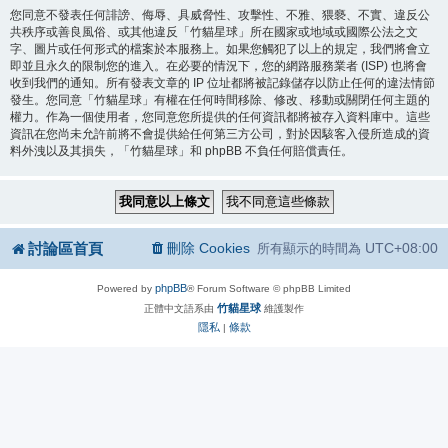
您同意不發表任何誹謗、侮辱、具威脅性、攻擊性、不雅、猥褻、不實、違反公
共秩序或善良風俗、或其他違反「竹貓星球」所在國家或地域或國際公法之文
字、圖片或任何形式的檔案於本服務上。如果您觸犯了以上的規定，我們將會立
即並且永久的限制您的進入。在必要的情況下，您的網路服務業者 (ISP) 也將會
收到我們的通知。所有發表文章的 IP 位址都將被記錄儲存以防止任何的違法情節
發生。您同意「竹貓星球」有權在任何時間移除、修改、移動或關閉任何主題的
權力。作為一個使用者，您同意您所提供的任何資訊都將被存入資料庫中。這些
資訊在您尚未允許前將不會提供給任何第三方公司，對於因駭客入侵所造成的資
料外洩以及其損失，「竹貓星球」和 phpBB 不負任何賠償責任。
討論區首頁
刪除 Cookies
UTC+08:00
所有顯示的時間為
phpBB
Powered by
® Forum Software © phpBB Limited
竹貓星球
正體中文語系由
維護製作
隱私
條款
|