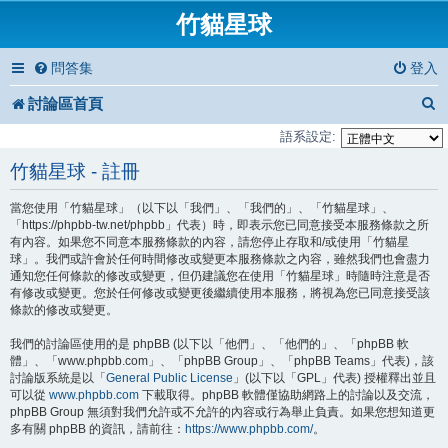
竹貓星球
問答集
登入
討論區首頁
語系設定:
竹貓星球 - 註冊
當您使用「竹貓星球」（以下以「我們」、「我們的」、「竹貓星球」、
「https://phpbb-tw.net/phpbb」代表）時，即表示您已同意接受本服務條款之所
有內容。如果您不同意本服務條款的內容，請您停止存取和/或使用「竹貓星
球」。我們或許會於任何時間修改或變更本服務條款之內容，雖然我們也會盡力
通知您任何條款的修改或變更，但仍建議您在使用「竹貓星球」時隨時注意是否
有修改或變更。您於任何修改或變更後繼續使用本服務，將視為您已同意接受該
條款的修改或變更。
我們的討論區使用的是 phpBB (以下以「他們」、「他們的」、「phpBB 軟
體」、「www.phpbb.com」、「phpBB Group」、「phpBB Teams」代表)，該
討論版系統是以「
General Public License
」(以下以「GPL」代表) 授權釋出並且
可以從
www.phpbb.com
下載取得。phpBB 軟體僅協助網路上的討論以及交流，
phpBB Group 無須對我們允許或不允許的內容或行為舉止負責。如果您想知道更
多有關 phpBB 的資訊，請前往：
https://www.phpbb.com/
。