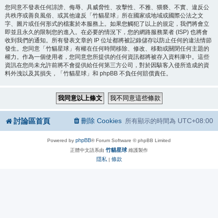
您同意不發表任何誹謗、侮辱、具威脅性、攻擊性、不雅、猥褻、不實、違反公
共秩序或善良風俗、或其他違反「竹貓星球」所在國家或地域或國際公法之文
字、圖片或任何形式的檔案於本服務上。如果您觸犯了以上的規定，我們將會立
即並且永久的限制您的進入。在必要的情況下，您的網路服務業者 (ISP) 也將會
收到我們的通知。所有發表文章的 IP 位址都將被記錄儲存以防止任何的違法情節
發生。您同意「竹貓星球」有權在任何時間移除、修改、移動或關閉任何主題的
權力。作為一個使用者，您同意您所提供的任何資訊都將被存入資料庫中。這些
資訊在您尚未允許前將不會提供給任何第三方公司，對於因駭客入侵所造成的資
料外洩以及其損失，「竹貓星球」和 phpBB 不負任何賠償責任。
討論區首頁
刪除 Cookies
UTC+08:00
所有顯示的時間為
phpBB
Powered by
® Forum Software © phpBB Limited
竹貓星球
正體中文語系由
維護製作
隱私
條款
|