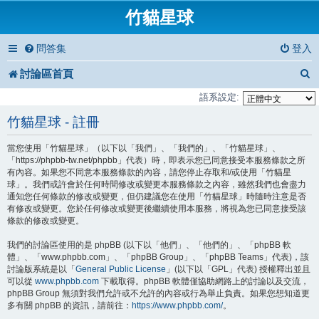
竹貓星球
問答集
登入
討論區首頁
語系設定:
竹貓星球 - 註冊
當您使用「竹貓星球」（以下以「我們」、「我們的」、「竹貓星球」、
「https://phpbb-tw.net/phpbb」代表）時，即表示您已同意接受本服務條款之所
有內容。如果您不同意本服務條款的內容，請您停止存取和/或使用「竹貓星
球」。我們或許會於任何時間修改或變更本服務條款之內容，雖然我們也會盡力
通知您任何條款的修改或變更，但仍建議您在使用「竹貓星球」時隨時注意是否
有修改或變更。您於任何修改或變更後繼續使用本服務，將視為您已同意接受該
條款的修改或變更。
我們的討論區使用的是 phpBB (以下以「他們」、「他們的」、「phpBB 軟
體」、「www.phpbb.com」、「phpBB Group」、「phpBB Teams」代表)，該
討論版系統是以「
General Public License
」(以下以「GPL」代表) 授權釋出並且
可以從
www.phpbb.com
下載取得。phpBB 軟體僅協助網路上的討論以及交流，
phpBB Group 無須對我們允許或不允許的內容或行為舉止負責。如果您想知道更
多有關 phpBB 的資訊，請前往：
https://www.phpbb.com/
。