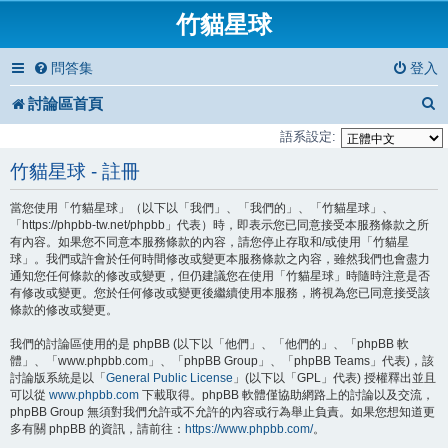
竹貓星球
問答集
登入
討論區首頁
語系設定:
竹貓星球 - 註冊
當您使用「竹貓星球」（以下以「我們」、「我們的」、「竹貓星球」、
「https://phpbb-tw.net/phpbb」代表）時，即表示您已同意接受本服務條款之所
有內容。如果您不同意本服務條款的內容，請您停止存取和/或使用「竹貓星
球」。我們或許會於任何時間修改或變更本服務條款之內容，雖然我們也會盡力
通知您任何條款的修改或變更，但仍建議您在使用「竹貓星球」時隨時注意是否
有修改或變更。您於任何修改或變更後繼續使用本服務，將視為您已同意接受該
條款的修改或變更。
我們的討論區使用的是 phpBB (以下以「他們」、「他們的」、「phpBB 軟
體」、「www.phpbb.com」、「phpBB Group」、「phpBB Teams」代表)，該
討論版系統是以「
General Public License
」(以下以「GPL」代表) 授權釋出並且
可以從
www.phpbb.com
下載取得。phpBB 軟體僅協助網路上的討論以及交流，
phpBB Group 無須對我們允許或不允許的內容或行為舉止負責。如果您想知道更
多有關 phpBB 的資訊，請前往：
https://www.phpbb.com/
。