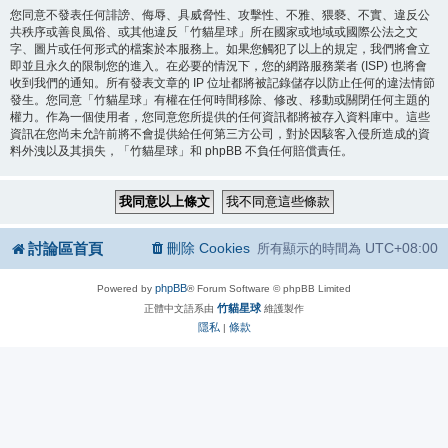
您同意不發表任何誹謗、侮辱、具威脅性、攻擊性、不雅、猥褻、不實、違反公
共秩序或善良風俗、或其他違反「竹貓星球」所在國家或地域或國際公法之文
字、圖片或任何形式的檔案於本服務上。如果您觸犯了以上的規定，我們將會立
即並且永久的限制您的進入。在必要的情況下，您的網路服務業者 (ISP) 也將會
收到我們的通知。所有發表文章的 IP 位址都將被記錄儲存以防止任何的違法情節
發生。您同意「竹貓星球」有權在任何時間移除、修改、移動或關閉任何主題的
權力。作為一個使用者，您同意您所提供的任何資訊都將被存入資料庫中。這些
資訊在您尚未允許前將不會提供給任何第三方公司，對於因駭客入侵所造成的資
料外洩以及其損失，「竹貓星球」和 phpBB 不負任何賠償責任。
討論區首頁
刪除 Cookies
UTC+08:00
所有顯示的時間為
phpBB
Powered by
® Forum Software © phpBB Limited
竹貓星球
正體中文語系由
維護製作
隱私
條款
|