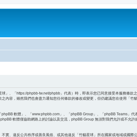
「https://phpbb-tw.net/phpbb」代表）時，即表示您已同意接受本服
款之內容，雖然我們也會盡力通知您任何條款的修改或變更，但仍建議您在使用「竹
BB 軟體」、「www.phpbb.com」、「phpBB Group」、「phpBB Teams
hpBB 軟體僅協助網路上的討論以及交流，phpBB Group 無須對我們允許或不允
、不實、違反公共秩序或善良風俗、或其他違反「竹貓星球」所在國家或地域或國際