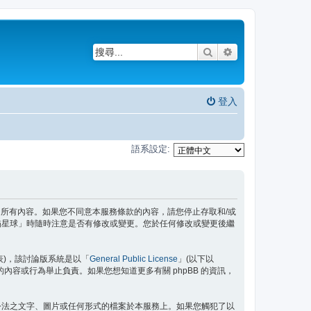
搜尋
進階搜尋
登入
語系設定:
務條款之所有內容。如果您不同意本服務條款的內容，請您停止存取和/或
貓星球」時隨時注意是否有修改或變更。您於任何修改或變更後繼
」代表)，該討論版系統是以「
General Public License
」(以下以
許的內容或行為舉止負責。如果您想知道更多有關 phpBB 的資訊，
公法之文字、圖片或任何形式的檔案於本服務上。如果您觸犯了以