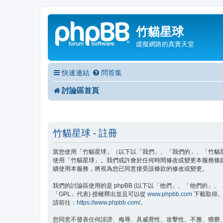
竹貓星球
虛擬網路的真實天堂
快速連結
問答集
討論區首頁
竹貓星球 - 註冊
當您使用「竹貓星球」（以下以「我們」、「我們的」、「竹貓星球」、
使用「竹貓星球」。我們或許會於任何時間修改或變更本服務條
續使用本服務，將視為您已同意接受該條款的修改或變更。
我們的討論區使用的是 phpBB (以下以「他們」、「他們的」、「php
「GPL」代表) 授權釋出並且可以從
www.phpbb.com
下載取得。p
請前往：
https://www.phpbb.com/
。
您同意不發表任何誹謗、侮辱、具威脅性、攻擊性、不雅、猥褻