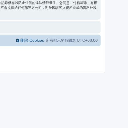
都將被記錄儲存以防止任何的違法情節發生。您同意「竹貓星球」有權
將不會提供給任何第三方公司，對於因駭客入侵所造成的資料外洩
刪除 Cookies
UTC+08:00
所有顯示的時間為