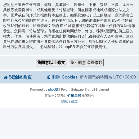
您同意不發表任何誹謗、侮辱、具威脅性、攻擊性、不雅、猥褻、不實、違反公
共秩序或善良風俗、或其他違反「竹貓星球」所在國家或地域或國際公法之文
字、圖片或任何形式的檔案於本服務上。如果您觸犯了以上的規定，我們將會立
即並且永久的限制您的進入。在必要的情況下，您的網路服務業者 (ISP) 也將會
收到我們的通知。所有發表文章的 IP 位址都將被記錄儲存以防止任何的違法情節
發生。您同意「竹貓星球」有權在任何時間移除、修改、移動或關閉任何主題的
權力。作為一個使用者，您同意您所提供的任何資訊都將被存入資料庫中。這些
資訊在您尚未允許前將不會提供給任何第三方公司，對於因駭客入侵所造成的資
料外洩以及其損失，「竹貓星球」和 phpBB 不負任何賠償責任。
討論區首頁
刪除 Cookies
UTC+08:00
所有顯示的時間為
phpBB
Powered by
® Forum Software © phpBB Limited
竹貓星球
正體中文語系由
維護製作
隱私
條款
|