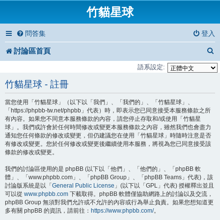
竹貓星球
問答集
登入
討論區首頁
語系設定:
竹貓星球 - 註冊
當您使用「竹貓星球」（以下以「我們」、「我們的」、「竹貓星球」、
「https://phpbb-tw.net/phpbb」代表）時，即表示您已同意接受本服務條款之所
有內容。如果您不同意本服務條款的內容，請您停止存取和/或使用「竹貓星
球」。我們或許會於任何時間修改或變更本服務條款之內容，雖然我們也會盡力
通知您任何條款的修改或變更，但仍建議您在使用「竹貓星球」時隨時注意是否
有修改或變更。您於任何修改或變更後繼續使用本服務，將視為您已同意接受該
條款的修改或變更。
我們的討論區使用的是 phpBB (以下以「他們」、「他們的」、「phpBB 軟
體」、「www.phpbb.com」、「phpBB Group」、「phpBB Teams」代表)，該
討論版系統是以「
General Public License
」(以下以「GPL」代表) 授權釋出並且
可以從
www.phpbb.com
下載取得。phpBB 軟體僅協助網路上的討論以及交流，
phpBB Group 無須對我們允許或不允許的內容或行為舉止負責。如果您想知道更
多有關 phpBB 的資訊，請前往：
https://www.phpbb.com/
。