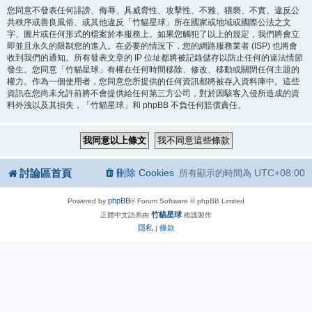
您同意不發表任何誹謗、侮辱、具威脅性、攻擊性、不雅、猥褻、不實、違反公
共秩序或善良風俗、或其他違反「竹貓星球」所在國家或地域或國際公法之文
字、圖片或任何形式的檔案於本服務上。如果您觸犯了以上的規定，我們將會立
即並且永久的限制您的進入。在必要的情況下，您的網路服務業者 (ISP) 也將會
收到我們的通知。所有發表文章的 IP 位址都將被記錄儲存以防止任何的違法情節
發生。您同意「竹貓星球」有權在任何時間移除、修改、移動或關閉任何主題的
權力。作為一個使用者，您同意您所提供的任何資訊都將被存入資料庫中。這些
資訊在您尚未允許前將不會提供給任何第三方公司，對於因駭客入侵所造成的資
料外洩以及其損失，「竹貓星球」和 phpBB 不負任何賠償責任。
討論區首頁
刪除 Cookies
UTC+08:00
所有顯示的時間為
phpBB
Powered by
® Forum Software © phpBB Limited
竹貓星球
正體中文語系由
維護製作
隱私
條款
|