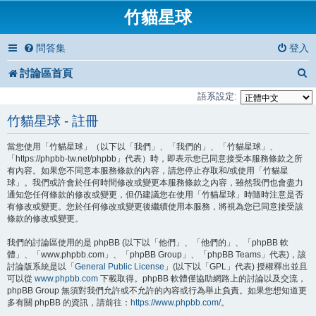
竹貓星球
問答集
登入
討論區首頁
語系設定:
竹貓星球 - 註冊
當您使用「竹貓星球」（以下以「我們」、「我們的」、「竹貓星球」、
「https://phpbb-tw.net/phpbb」代表）時，即表示您已同意接受本服務條款之所
有內容。如果您不同意本服務條款的內容，請您停止存取和/或使用「竹貓星
球」。我們或許會於任何時間修改或變更本服務條款之內容，雖然我們也會盡力
通知您任何條款的修改或變更，但仍建議您在使用「竹貓星球」時隨時注意是否
有修改或變更。您於任何修改或變更後繼續使用本服務，將視為您已同意接受該
條款的修改或變更。
我們的討論區使用的是 phpBB (以下以「他們」、「他們的」、「phpBB 軟
體」、「www.phpbb.com」、「phpBB Group」、「phpBB Teams」代表)，該
討論版系統是以「
General Public License
」(以下以「GPL」代表) 授權釋出並且
可以從
www.phpbb.com
下載取得。phpBB 軟體僅協助網路上的討論以及交流，
phpBB Group 無須對我們允許或不允許的內容或行為舉止負責。如果您想知道更
多有關 phpBB 的資訊，請前往：
https://www.phpbb.com/
。