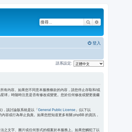
搜尋
進階搜尋
登入
語系設定:
務條款之所有內容。如果您不同意本服務條款的內容，請您停止存取和/或
貓星球」時隨時注意是否有修改或變更。您於任何修改或變更後繼
」代表)，該討論版系統是以「
General Public License
」(以下以
許的內容或行為舉止負責。如果您想知道更多有關 phpBB 的資訊，
公法之文字、圖片或任何形式的檔案於本服務上。如果您觸犯了以