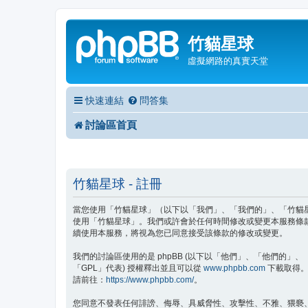
竹貓星球
虛擬網路的真實天堂
快速連結
問答集
討論區首頁
竹貓星球 - 註冊
當您使用「竹貓星球」（以下以「我們」、「我們的」、「竹貓星球」、
使用「竹貓星球」。我們或許會於任何時間修改或變更本服務條
續使用本服務，將視為您已同意接受該條款的修改或變更。
我們的討論區使用的是 phpBB (以下以「他們」、「他們的」、「php
「GPL」代表) 授權釋出並且可以從
www.phpbb.com
下載取得。p
請前往：
https://www.phpbb.com/
。
您同意不發表任何誹謗、侮辱、具威脅性、攻擊性、不雅、猥褻