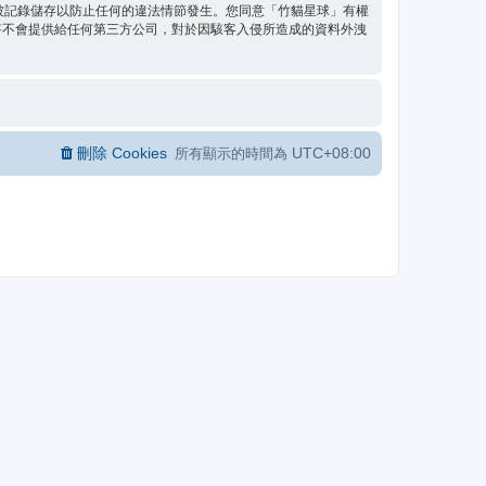
都將被記錄儲存以防止任何的違法情節發生。您同意「竹貓星球」有權
將不會提供給任何第三方公司，對於因駭客入侵所造成的資料外洩
刪除 Cookies
UTC+08:00
所有顯示的時間為