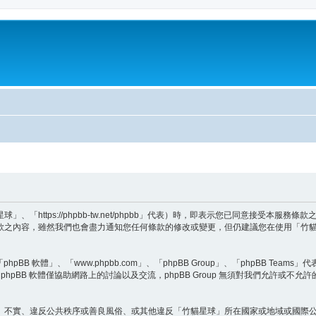
「https://phpbb-tw.net/phpbb」代表）時，即表示您已同意接受本服
款之內容，雖然我們也會盡力通知您任何條款的修改或變更，但仍建議您在使用「竹
BB 軟體」、「www.phpbb.com」、「phpBB Group」、「phpBB Teams
hpBB 軟體僅協助網路上的討論以及交流，phpBB Group 無須對我們允許或不允
、不實、違反公共秩序或善良風俗、或其他違反「竹貓星球」所在國家或地域或國際