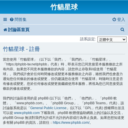
竹貓星球
問答集
登入
討論區首頁
語系設定:
竹貓星球 - 註冊
當您使用「竹貓星球」（以下以「我們」、「我們的」、「竹貓星球」、
「https://phpbb-tw.net/phpbb」代表）時，即表示您已同意接受本服務條款之所
有內容。如果您不同意本服務條款的內容，請您停止存取和/或使用「竹貓星
球」。我們或許會於任何時間修改或變更本服務條款之內容，雖然我們也會盡力
通知您任何條款的修改或變更，但仍建議您在使用「竹貓星球」時隨時注意是否
有修改或變更。您於任何修改或變更後繼續使用本服務，將視為您已同意接受該
條款的修改或變更。
我們的討論區使用的是 phpBB (以下以「他們」、「他們的」、「phpBB 軟
體」、「www.phpbb.com」、「phpBB Group」、「phpBB Teams」代表)，該
討論版系統是以「
General Public License
」(以下以「GPL」代表) 授權釋出並且
可以從
www.phpbb.com
下載取得。phpBB 軟體僅協助網路上的討論以及交流，
phpBB Group 無須對我們允許或不允許的內容或行為舉止負責。如果您想知道更
多有關 phpBB 的資訊，請前往：
https://www.phpbb.com/
。