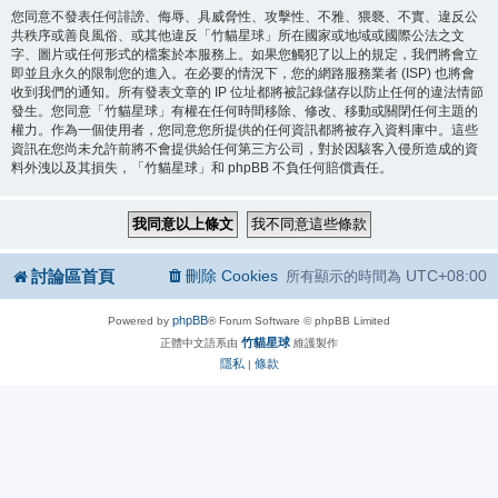
您同意不發表任何誹謗、侮辱、具威脅性、攻擊性、不雅、猥褻、不實、違反公
共秩序或善良風俗、或其他違反「竹貓星球」所在國家或地域或國際公法之文
字、圖片或任何形式的檔案於本服務上。如果您觸犯了以上的規定，我們將會立
即並且永久的限制您的進入。在必要的情況下，您的網路服務業者 (ISP) 也將會
收到我們的通知。所有發表文章的 IP 位址都將被記錄儲存以防止任何的違法情節
發生。您同意「竹貓星球」有權在任何時間移除、修改、移動或關閉任何主題的
權力。作為一個使用者，您同意您所提供的任何資訊都將被存入資料庫中。這些
資訊在您尚未允許前將不會提供給任何第三方公司，對於因駭客入侵所造成的資
料外洩以及其損失，「竹貓星球」和 phpBB 不負任何賠償責任。
討論區首頁
刪除 Cookies
UTC+08:00
所有顯示的時間為
phpBB
Powered by
® Forum Software © phpBB Limited
竹貓星球
正體中文語系由
維護製作
隱私
條款
|