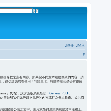
進
搜
階
尋
搜
尋
註冊
登入
搜
尋
同意接受本服務條款之所有內容。如果您不同意本服務條款的內容，請
更，但仍建議您在使用「竹貓星球」時隨時注意是否有修改
General Public
 Teams」代表)，該討論版系統是以「
roup 無須對我們允許或不允許的內容或行為舉止負責。如果您
地域或國際公法之文字、圖片或任何形式的檔案於本服務上。