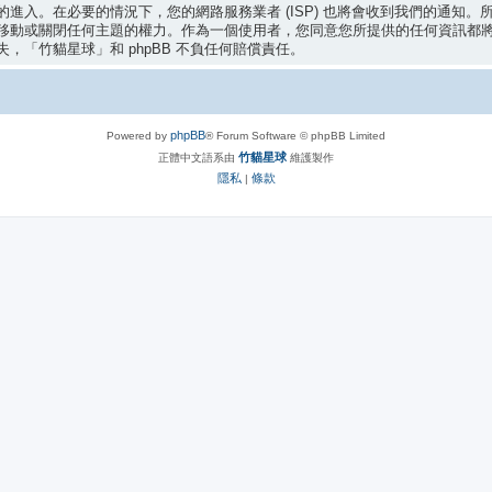
入。在必要的情況下，您的網路服務業者 (ISP) 也將會收到我們的通知。所
移動或關閉任何主題的權力。作為一個使用者，您同意您所提供的任何資訊都
「竹貓星球」和 phpBB 不負任何賠償責任。
phpBB
Powered by
® Forum Software © phpBB Limited
竹貓星球
正體中文語系由
維護製作
隱私
條款
|