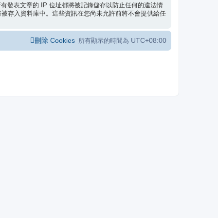
有發表文章的 IP 位址都將被記錄儲存以防止任何的違法情
將被存入資料庫中。這些資訊在您尚未允許前將不會提供給任
刪除 Cookies
UTC+08:00
所有顯示的時間為