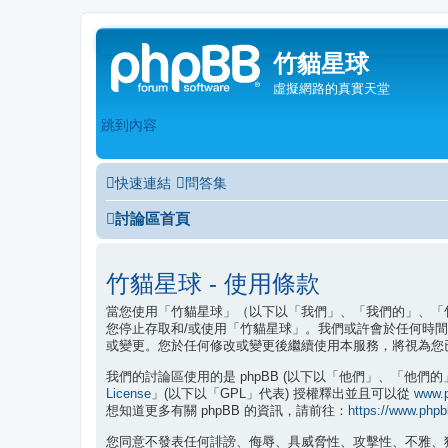
竹貓星球
虛擬網路的真實天堂
跳到內容
快速連結
問答集
討論區首頁
竹貓星球 - 使用條款
當您使用「竹貓星球」（以下以「我們」、「我們的」、「竹貓星球
您停止存取和/或使用「竹貓星球」。我們或許會於任何時
或變更。您於任何修改或變更後繼續使用本服務，將視為您
我們的討論區使用的是 phpBB (以下以「他們」、「他們的」、「p
License
www.
」(以下以「GPL」代表) 授權釋出並且可以從
https://www.php
想知道更多有關 phpBB 的資訊，請前往：
您同意不發表任何誹謗、侮辱、具威脅性、攻擊性、不雅、