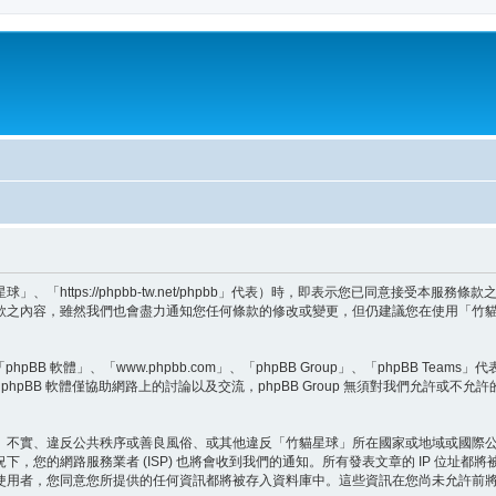
「https://phpbb-tw.net/phpbb」代表）時，即表示您已同意接受本服
款之內容，雖然我們也會盡力通知您任何條款的修改或變更，但仍建議您在使用「竹
BB 軟體」、「www.phpbb.com」、「phpBB Group」、「phpBB Teams
hpBB 軟體僅協助網路上的討論以及交流，phpBB Group 無須對我們允許或不允
、不實、違反公共秩序或善良風俗、或其他違反「竹貓星球」所在國家或地域或國際
，您的網路服務業者 (ISP) 也將會收到我們的通知。所有發表文章的 IP 位址
使用者，您同意您所提供的任何資訊都將被存入資料庫中。這些資訊在您尚未允許前