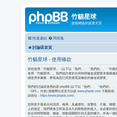
竹貓星球
虛擬網路的真實天堂
快速連結
問答集
討論區首頁
竹貓星球 - 使用條款
當您使用「竹貓星球」（以下以「我們」、「我們的」、「竹貓星球」、
使用「竹貓星球」。我們或許會於任何時間修改或變更本服務條
續使用本服務，將視為您已同意接受該條款的修改或變更。
我們的討論區使用的是 phpBB (以下以「他們」、「他們的」、「php
「GPL」代表) 授權釋出並且可以從
www.phpbb.com
下載取得。p
請前往：
https://www.phpbb.com/
。
您同意不發表任何誹謗、侮辱、具威脅性、攻擊性、不雅、猥褻
上的規定，我們將會立即並且永久的限制您的進入。在必要的情況下
在任何時間移除、修改、移動或關閉任何主題的權力。作為一個