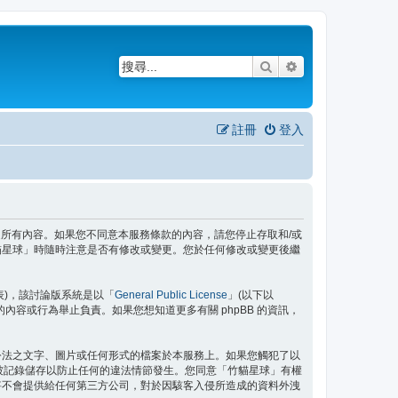
搜尋
進階搜尋
註冊
登入
務條款之所有內容。如果您不同意本服務條款的內容，請您停止存取和/或
貓星球」時隨時注意是否有修改或變更。您於任何修改或變更後繼
」代表)，該討論版系統是以「
General Public License
」(以下以
許的內容或行為舉止負責。如果您想知道更多有關 phpBB 的資訊，
公法之文字、圖片或任何形式的檔案於本服務上。如果您觸犯了以
都將被記錄儲存以防止任何的違法情節發生。您同意「竹貓星球」有權
將不會提供給任何第三方公司，對於因駭客入侵所造成的資料外洩