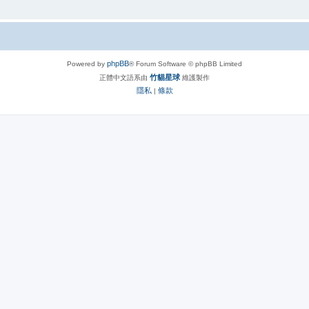
phpBB
Powered by
® Forum Software © phpBB Limited
竹貓星球
正體中文語系由
維護製作
隱私
條款
|