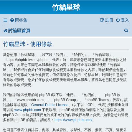
竹貓星球
問答集
註冊
登入
討論區首頁
竹貓星球 - 使用條款
當您使用「竹貓星球」（以下以「我們」、「我們的」、「竹貓星球」、
「https://phpbb-tw.net/phpbb」代表）時，即表示您已同意接受本服務條款之所
有內容。如果您不同意本服務條款的內容，請您停止存取和/或使用「竹貓星
球」。我們或許會於任何時間修改或變更本服務條款之內容，雖然我們也會盡力
通知您任何條款的修改或變更，但仍建議您在使用「竹貓星球」時隨時注意是否
有修改或變更。您於任何修改或變更後繼續使用本服務，將視為您已同意接受該
條款的修改或變更。
我們的討論區使用的是 phpBB (以下以「他們」、「他們的」、「phpBB 軟
體」、「www.phpbb.com」、「phpBB Group」、「phpBB Teams」代表)，該
討論版系統是以「
General Public License
」(以下以「GPL」代表) 授權釋出並且
可以從
www.phpbb.com
下載取得。phpBB 軟體僅協助網路上的討論以及交流，
phpBB Group 無須對我們允許或不允許的內容或行為舉止負責。如果您想知道更
多有關 phpBB 的資訊，請前往：
https://www.phpbb.com/
。
您同意不發表任何誹謗、侮辱、具威脅性、攻擊性、不雅、猥褻、不實、違反公