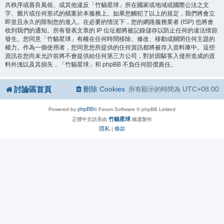
共秩序或善良風俗、或其他違反「竹貓星球」所在國家或地域或國際公法之文
字、圖片或任何形式的檔案於本服務上。如果您觸犯了以上的規定，我們將會立
即並且永久的限制您的進入。在必要的情況下，您的網路服務業者 (ISP) 也將會
收到我們的通知。所有發表文章的 IP 位址都將被記錄儲存以防止任何的違法情節
發生。您同意「竹貓星球」有權在任何時間移除、修改、移動或關閉任何主題的
權力。作為一個使用者，您同意您所提供的任何資訊都將被存入資料庫中。這些
資訊在您尚未允許前將不會提供給任何第三方公司，對於因駭客入侵所造成的資
料外洩以及其損失，「竹貓星球」和 phpBB 不負任何賠償責任。
討論區首頁
刪除 Cookies
UTC+08:00
所有顯示的時間為
phpBB
Powered by
® Forum Software © phpBB Limited
竹貓星球
正體中文語系由
維護製作
隱私
條款
|