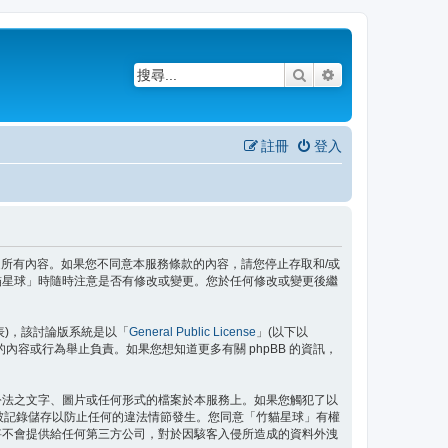
搜尋
進階搜尋
註冊
登入
務條款之所有內容。如果您不同意本服務條款的內容，請您停止存取和/或
貓星球」時隨時注意是否有修改或變更。您於任何修改或變更後繼
」代表)，該討論版系統是以「
General Public License
」(以下以
許的內容或行為舉止負責。如果您想知道更多有關 phpBB 的資訊，
公法之文字、圖片或任何形式的檔案於本服務上。如果您觸犯了以
都將被記錄儲存以防止任何的違法情節發生。您同意「竹貓星球」有權
將不會提供給任何第三方公司，對於因駭客入侵所造成的資料外洩