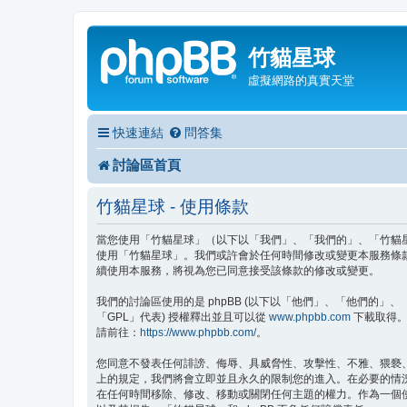
竹貓星球
虛擬網路的真實天堂
快速連結
問答集
討論區首頁
竹貓星球 - 使用條款
當您使用「竹貓星球」（以下以「我們」、「我們的」、「竹貓星球」、
使用「竹貓星球」。我們或許會於任何時間修改或變更本服務條
續使用本服務，將視為您已同意接受該條款的修改或變更。
我們的討論區使用的是 phpBB (以下以「他們」、「他們的」、「php
「GPL」代表) 授權釋出並且可以從
www.phpbb.com
下載取得。p
請前往：
https://www.phpbb.com/
。
您同意不發表任何誹謗、侮辱、具威脅性、攻擊性、不雅、猥褻
上的規定，我們將會立即並且永久的限制您的進入。在必要的情況下
在任何時間移除、修改、移動或關閉任何主題的權力。作為一個