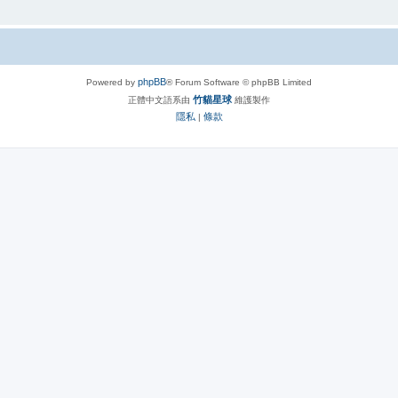
phpBB
Powered by
® Forum Software © phpBB Limited
竹貓星球
正體中文語系由
維護製作
隱私
條款
|