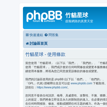
竹貓星球
虛擬網路的真實天堂
快速連結
問答集
討論區首頁
竹貓星球 - 使用條款
當您使用「竹貓星球」（以下以「我們」、「我們的」、「竹貓星球」、
使用「竹貓星球」。我們或許會於任何時間修改或變更本服務條
續使用本服務，將視為您已同意接受該條款的修改或變更。
我們的討論區使用的是 phpBB (以下以「他們」、「他們的」、「php
「GPL」代表) 授權釋出並且可以從
www.phpbb.com
下載取得。p
請前往：
https://www.phpbb.com/
。
您同意不發表任何誹謗、侮辱、具威脅性、攻擊性、不雅、猥褻
上的規定，我們將會立即並且永久的限制您的進入。在必要的情況下
在任何時間移除、修改、移動或關閉任何主題的權力。作為一個