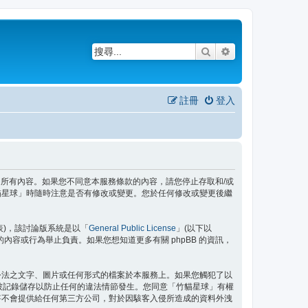
搜尋
進階搜尋
註冊
登入
務條款之所有內容。如果您不同意本服務條款的內容，請您停止存取和/或
貓星球」時隨時注意是否有修改或變更。您於任何修改或變更後繼
」代表)，該討論版系統是以「
General Public License
」(以下以
許的內容或行為舉止負責。如果您想知道更多有關 phpBB 的資訊，
公法之文字、圖片或任何形式的檔案於本服務上。如果您觸犯了以
都將被記錄儲存以防止任何的違法情節發生。您同意「竹貓星球」有權
將不會提供給任何第三方公司，對於因駭客入侵所造成的資料外洩