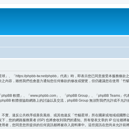
「https://phpbb-tw.net/phpbb」代表）時，即表示您已同意接受本服
款之內容，雖然我們也會盡力通知您任何條款的修改或變更，但仍建議您在使用「竹
BB 軟體」、「www.phpbb.com」、「phpBB Group」、「phpBB Teams
hpBB 軟體僅協助網路上的討論以及交流，phpBB Group 無須對我們允許或不允
、不實、違反公共秩序或善良風俗、或其他違反「竹貓星球」所在國家或地域或國際
，您的網路服務業者 (ISP) 也將會收到我們的通知。所有發表文章的 IP 位址
使用者，您同意您所提供的任何資訊都將被存入資料庫中。這些資訊在您尚未允許前