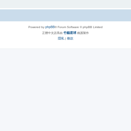
phpBB
Powered by
® Forum Software © phpBB Limited
竹貓星球
正體中文語系由
維護製作
隱私
條款
|